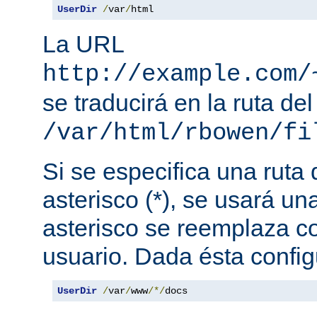
UserDir
/
var
/
html
La URL
http://example.com/
se traducirá en la ruta del
/var/html/rbowen/fi
Si se especifica una ruta
asterisco (*), se usará una
asterisco se reemplaza c
usuario. Dada ésta config
UserDir
/
var
/
www
/*/
docs