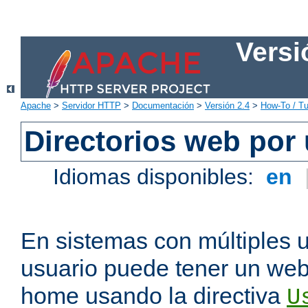
Versi
Apache
>
Servidor HTTP
>
Documentación
>
Versión 2.4
>
How-To / Tu
Directorios web por
Idiomas disponibles:
en
En sistemas con múltiples 
usuario puede tener un webs
home usando la directiva
U