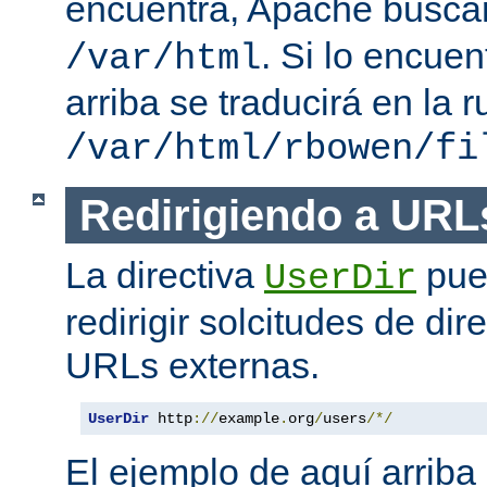
encuentra, Apache busc
. Si lo encue
/var/html
arriba se traducirá en la r
/var/html/rbowen/fi
Redirigiendo a URL
La directiva
pue
UserDir
redirigir solcitudes de dir
URLs externas.
UserDir
 http
://
example
.
org
/
users
/*/
El ejemplo de aquí arriba 