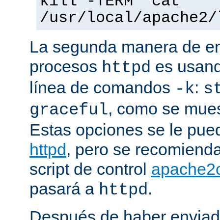
kill -TERM `cat
/usr/local/apache2/
La segunda manera de env
procesos
es usand
httpd
línea de comandos
:
-k
s
, como se mues
graceful
Estas opciones se le pued
httpd
, pero se recomiend
script de control
apache2c
pasará a
.
httpd
Después de haber enviad