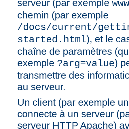
serveur (par exemple
ww
chemin (par exemple
/docs/current/getti
), et le c
started.html
chaîne de paramètres (que
exemple
) p
?arg=value
transmettre des informat
au serveur.
Un client (par exemple u
connecte à un serveur (p
serveur HTTP Apache) av