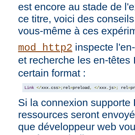
est encore au stade de l'
ce titre, voici des consei
vous-même à ces expérim
inspecte l'en
mod_http2
et recherche les en-têtes
certain format :
Link
</
xxx
.
css
>;
rel
=
preload
,
</
xxx
.
js
>;
 rel
=
p
Si la connexion support
ressources seront envoyée
que développeur web vous