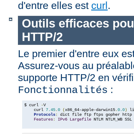
d'entre elles est
curl
.
Outils efficaces po
HTTP/2
Le premier d'entre eux e
Assurez-vous au préalabl
supporte HTTP/2 en vérifi
:
Fonctionnalités
$ curl 
-
V

    curl 
7.45
.
0
(
x86_64-apple-darwin15
.
0.0
)
 l
Protocols
:
 dict file ftp ftps gopher http
Features
:
IPv6
Largefile
 NTLM NTLM_WB SSL