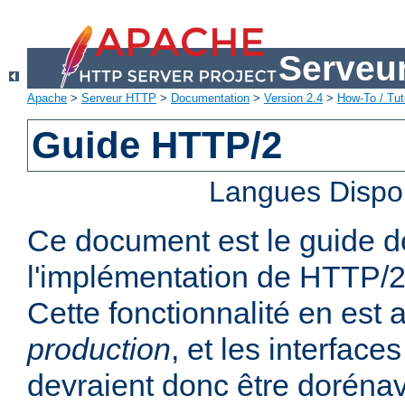
Serveu
Apache
>
Serveur HTTP
>
Documentation
>
Version 2.4
>
How-To / Tut
Guide HTTP/2
Langues Dispo
Ce document est le guide de 
l'implémentation de HTTP/2
Cette fonctionnalité en est
production
, et les interfaces
devraient donc être dorénav