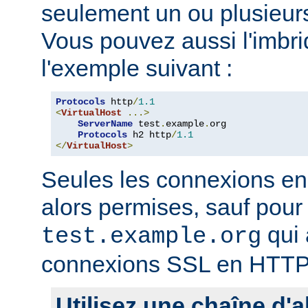
seulement un ou plusieurs
Vous pouvez aussi l'imb
l'exemple suivant :
Protocols
 http
/
1.1
<
VirtualHost
...>
ServerName
 test
.
example
.
org

Protocols
 h2 http
/
1.1
</
VirtualHost
>
Seules les connexions e
alors permises, sauf pour 
qui 
test.example.org
connexions SSL en HTTP
Utilisez une chaîne d'