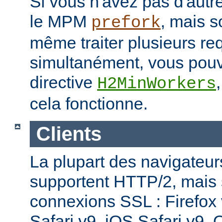
Si vous n'avez pas d'autre
le MPM
, mais s
prefork
même traiter plusieurs re
simultanément, vous pouv
directive
H2MinWorkers
cela fonctionne.
Clients
La plupart des navigateu
supportent HTTP/2, mais
connexions SSL : Firefox
Safari v9, iOS Safari v9,