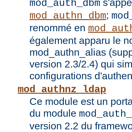
s'appe
mod_auth_dbm
;
mod_authn_dbm
mod
renommé en
mod_aut
également apparu le 
mod_authn_alias (supp
version 2.3/2.4) qui sim
configurations d'authent
mod_authnz_ldap
Ce module est un porta
du module
mod_auth_
version 2.2 du framew