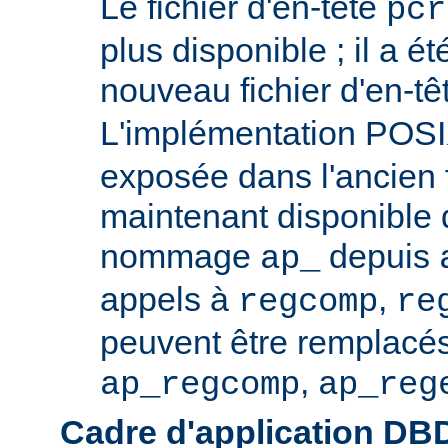
Le fichier d'en-tête
pcr
plus disponible ; il a é
nouveau fichier d'en-t
L'implémentation POS
exposée dans l'ancien f
maintenant disponible 
nommage
depuis
ap_
appels à
,
regcomp
re
peuvent être remplacés
,
ap_regcomp
ap_reg
Cadre d'application DB