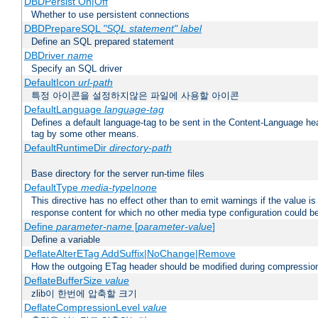
DBDPersist On|Off
Whether to use persistent connections
DBDPrepareSQL
"SQL statement"
label
Define an SQL prepared statement
DBDriver
name
Specify an SQL driver
DefaultIcon
url-path
특정 아이콘을 설정하지않은 파일에 사용할 아이콘
DefaultLanguage
language-tag
Defines a default language-tag to be sent in the Content-Language head
tag by some other means.
DefaultRuntimeDir
directory-path
Base directory for the server run-time files
DefaultType
media-type|none
This directive has no effect other than to emit warnings if the value i
response content for which no other media type configuration could b
Define
parameter-name
[
parameter-value
]
Define a variable
DeflateAlterETag AddSuffix|NoChange|Remove
How the outgoing ETag header should be modified during compressio
DeflateBufferSize
value
zlib이 한번에 압축할 크기
DeflateCompressionLevel
value