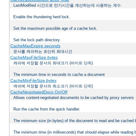
LastModified 시간으로 만기시간을 계산하는데 사용하는 계수.
Enable the thundering herd lock.
Set the maximum possible age of a cache lock.
Set the lock path directory.
CacheMaxExpire
seconds
문서를 캐쉬하는 초단위 최대시간
CacheMaxFileSize
bytes
캐쉬에 저장할 문서의 최대크기 (바이트 단위)
The minimum time in seconds to cache a document
CacheMinFileSize
bytes
캐쉬에 저장할 문서의 최소크기 (바이트 단위)
CacheNegotiatedDocs On|Off
Allows content-negotiated documents to be cached by proxy servers
Run the cache from the quick handler.
The minimum size (in bytes) of the document to read and be cached 
The minimum time (in milliseconds) that should elapse while reading 