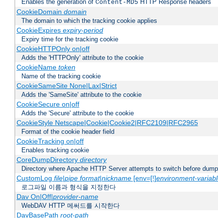
Enables the generation of
HTTP Response headers
Content-MD5
CookieDomain
domain
The domain to which the tracking cookie applies
CookieExpires
expiry-period
Expiry time for the tracking cookie
CookieHTTPOnly on|off
Adds the 'HTTPOnly' attribute to the cookie
CookieName
token
Name of the tracking cookie
CookieSameSite None|Lax|Strict
Adds the 'SameSite' attribute to the cookie
CookieSecure on|off
Adds the 'Secure' attribute to the cookie
CookieStyle Netscape|Cookie|Cookie2|RFC2109|RFC2965
Format of the cookie header field
CookieTracking on|off
Enables tracking cookie
CoreDumpDirectory
directory
Directory where Apache HTTP Server attempts to switch before dump
CustomLog
file
|
pipe
format
|
nickname
[env=[!]
environment-variab
로그파일 이름과 형식을 지정한다
Dav On|Off|
provider-name
WebDAV HTTP 메써드를 시작한다
DavBasePath
root-path