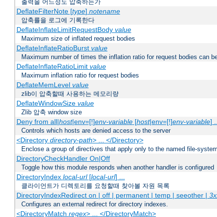
출력을 어느정도 압축하는가
DeflateFilterNote [
type
]
notename
압축률을 로그에 기록한다
DeflateInflateLimitRequestBody
value
Maximum size of inflated request bodies
DeflateInflateRatioBurst
value
Maximum number of times the inflation ratio for request bodies can b
DeflateInflateRatioLimit
value
Maximum inflation ratio for request bodies
DeflateMemLevel
value
zlib이 압축할때 사용하는 메모리량
DeflateWindowSize
value
Zlib 압축 window size
Deny from all|
host
|env=[!]
env-variable
[
host
|env=[!]
env-variable
] .
Controls which hosts are denied access to the server
<Directory
directory-path
> ... </Directory>
Enclose a group of directives that apply only to the named file-system 
DirectoryCheckHandler On|Off
Toggle how this module responds when another handler is configured
DirectoryIndex
local-url
[
local-url
] ...
클라이언트가 디렉토리를 요청할때 찾아볼 자원 목록
DirectoryIndexRedirect on | off | permanent | temp | seeother |
3x
Configures an external redirect for directory indexes.
<DirectoryMatch
regex
> ... </DirectoryMatch>