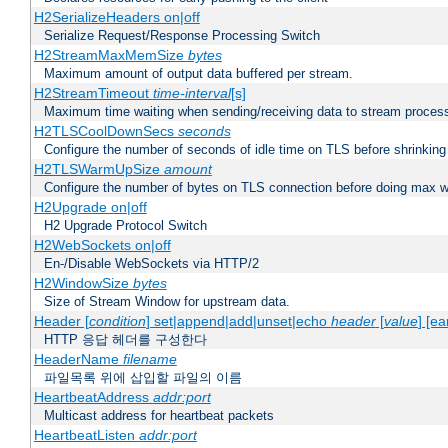
H2SerializeHeaders on|off
Serialize Request/Response Processing Switch
H2StreamMaxMemSize
bytes
Maximum amount of output data buffered per stream.
H2StreamTimeout
time-interval
[s]
Maximum time waiting when sending/receiving data to stream proces
H2TLSCoolDownSecs
seconds
Configure the number of seconds of idle time on TLS before shrinking
H2TLSWarmUpSize
amount
Configure the number of bytes on TLS connection before doing max w
H2Upgrade on|off
H2 Upgrade Protocol Switch
H2WebSockets on|off
En-/Disable WebSockets via HTTP/2
H2WindowSize
bytes
Size of Stream Window for upstream data.
Header [
condition
] set|append|add|unset|echo
header
[
value
] [ea
HTTP 응답 헤더를 구성한다
HeaderName
filename
파일목록 위에 삽입할 파일의 이름
HeartbeatAddress
addr:port
Multicast address for heartbeat packets
HeartbeatListen
addr:port