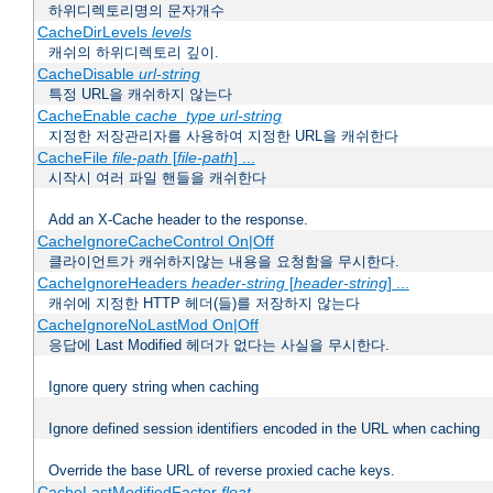
하위디렉토리명의 문자개수
CacheDirLevels
levels
캐쉬의 하위디렉토리 깊이.
CacheDisable
url-string
특정 URL을 캐쉬하지 않는다
CacheEnable
cache_type
url-string
지정한 저장관리자를 사용하여 지정한 URL을 캐쉬한다
CacheFile
file-path
[
file-path
] ...
시작시 여러 파일 핸들을 캐쉬한다
Add an X-Cache header to the response.
CacheIgnoreCacheControl On|Off
클라이언트가 캐쉬하지않는 내용을 요청함을 무시한다.
CacheIgnoreHeaders
header-string
[
header-string
] ...
캐쉬에 지정한 HTTP 헤더(들)를 저장하지 않는다
CacheIgnoreNoLastMod On|Off
응답에 Last Modified 헤더가 없다는 사실을 무시한다.
Ignore query string when caching
Ignore defined session identifiers encoded in the URL when caching
Override the base URL of reverse proxied cache keys.
CacheLastModifiedFactor
float