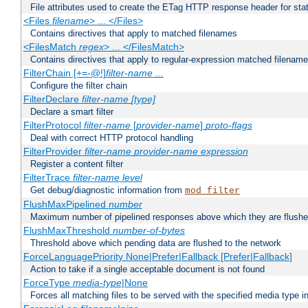
File attributes used to create the ETag HTTP response header for stati
<Files
filename
> ... </Files>
Contains directives that apply to matched filenames
<FilesMatch
regex
> ... </FilesMatch>
Contains directives that apply to regular-expression matched filenam
FilterChain [+=-@!]
filter-name
...
Configure the filter chain
FilterDeclare
filter-name
[type]
Declare a smart filter
FilterProtocol
filter-name
[
provider-name
]
proto-flags
Deal with correct HTTP protocol handling
FilterProvider
filter-name
provider-name
expression
Register a content filter
FilterTrace
filter-name
level
Get debug/diagnostic information from
mod_filter
FlushMaxPipelined
number
Maximum number of pipelined responses above which they are flushe
FlushMaxThreshold
number-of-bytes
Threshold above which pending data are flushed to the network
ForceLanguagePriority None|Prefer|Fallback [Prefer|Fallback]
Action to take if a single acceptable document is not found
ForceType
media-type
|None
Forces all matching files to be served with the specified media type 