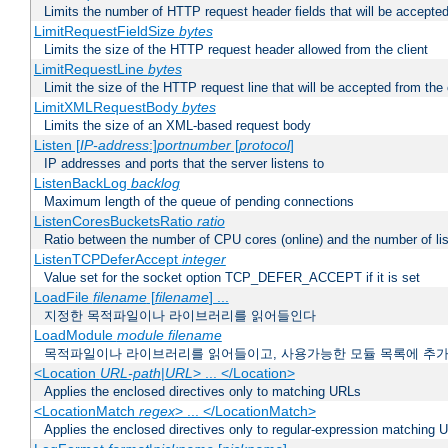
Limits the number of HTTP request header fields that will be accepted
LimitRequestFieldSize
bytes
Limits the size of the HTTP request header allowed from the client
LimitRequestLine
bytes
Limit the size of the HTTP request line that will be accepted from the 
LimitXMLRequestBody
bytes
Limits the size of an XML-based request body
Listen [
IP-address
:]
portnumber
[
protocol
]
IP addresses and ports that the server listens to
ListenBackLog
backlog
Maximum length of the queue of pending connections
ListenCoresBucketsRatio
ratio
Ratio between the number of CPU cores (online) and the number of lis
ListenTCPDeferAccept
integer
Value set for the socket option TCP_DEFER_ACCEPT if it is set
LoadFile
filename
[
filename
] ...
지정한 목적파일이나 라이브러리를 읽어들인다
LoadModule
module filename
목적파일이나 라이브러리를 읽어들이고, 사용가능한 모듈 목록에 추
<Location
URL-path
|
URL
> ... </Location>
Applies the enclosed directives only to matching URLs
<LocationMatch
regex
> ... </LocationMatch>
Applies the enclosed directives only to regular-expression matching 