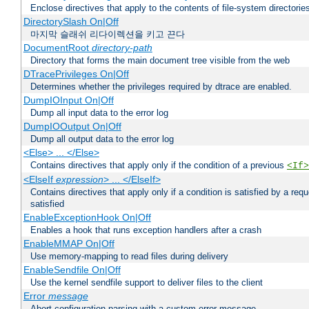
Enclose directives that apply to the contents of file-system directori
DirectorySlash On|Off
마지막 슬래쉬 리다이렉션을 키고 끈다
DocumentRoot
directory-path
Directory that forms the main document tree visible from the web
DTracePrivileges On|Off
Determines whether the privileges required by dtrace are enabled.
DumpIOInput On|Off
Dump all input data to the error log
DumpIOOutput On|Off
Dump all output data to the error log
<Else> ... </Else>
Contains directives that apply only if the condition of a previous
<If>
<ElseIf
expression
> ... </ElseIf>
Contains directives that apply only if a condition is satisfied by a req
satisfied
EnableExceptionHook On|Off
Enables a hook that runs exception handlers after a crash
EnableMMAP On|Off
Use memory-mapping to read files during delivery
EnableSendfile On|Off
Use the kernel sendfile support to deliver files to the client
Error
message
Abort configuration parsing with a custom error message