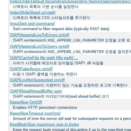
IndexOrderDefault Ascending|Descending Name|Date|Size|Descri
디렉토리 목록의 기본 순서를 설정한다
IndexStyleSheet
url-path
디렉토리 목록에 CSS 스타일쉬트를 추가한다
InputSed
sed-command
Sed command to filter request data (typically
data)
POST
ISAPIAppendLogToErrors on|off
ISAPI exntension의
요청을 오류 로
HSE_APPEND_LOG_PARAMETER
ISAPIAppendLogToQuery on|off
ISAPI exntension의
요청을 질의문
HSE_APPEND_LOG_PARAMETER
ISAPICacheFile
file-path
[
file-path
] ...
서버가 시작할때 메모리로 읽어들일 ISAPI .dll 파일들
ISAPIFakeAsync on|off
비동기 ISAPI 콜백을 지원하는 척한다
ISAPILogNotSupported on|off
ISAPI extension이 지원하지 않는 기능을 요청하면 로그에 기록한다
ISAPIReadAheadBuffer
size
ISAPI extension의 미리읽기버퍼(read ahead buffer) 크기
KeepAlive On|Off
Enables HTTP persistent connections
KeepAliveTimeout
num
[ms]
Amount of time the server will wait for subsequent requests on a pers
KeptBodySize
maximum size in bytes
Keep the request body instead of discarding it up to the specified ma