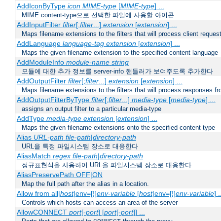
AddIconByType
icon
MIME-type
[
MIME-type
] ...
MIME content-type으로 선택한 파일에 사용할 아이콘
AddInputFilter
filter
[;
filter
...]
extension
[
extension
] ...
Maps filename extensions to the filters that will process client reques
AddLanguage
language-tag
extension
[
extension
] ...
Maps the given filename extension to the specified content language
AddModuleInfo
module-name
string
모듈에 대한 추가 정보를 server-info 핸들러가 보여주도록 추가한다
AddOutputFilter
filter
[;
filter
...]
extension
[
extension
] ...
Maps filename extensions to the filters that will process responses fr
AddOutputFilterByType
filter
[;
filter
...]
media-type
[
media-type
] ...
assigns an output filter to a particular media-type
AddType
media-type
extension
[
extension
] ...
Maps the given filename extensions onto the specified content type
Alias
URL-path
file-path
|
directory-path
URL을 특정 파일시스템 장소로 대응한다
AliasMatch
regex
file-path
|
directory-path
정규표현식을 사용하여 URL을 파일시스템 장소로 대응한다
AliasPreservePath OFF|ON
Map the full path after the alias in a location.
Allow from all|
host
|env=[!]
env-variable
[
host
|env=[!]
env-variable
] .
Controls which hosts can access an area of the server
AllowCONNECT
port
[-
port
] [
port
[-
port
]] ...