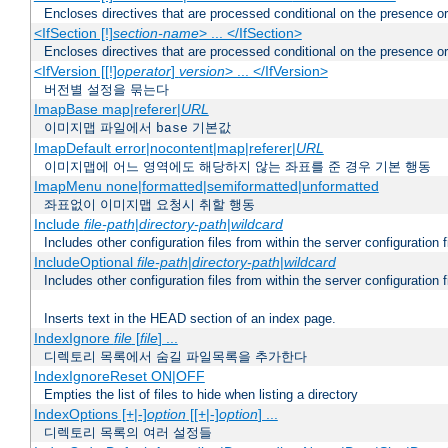
Encloses directives that are processed conditional on the presence o
<IfSection [!]
section-name
> ... </IfSection>
Encloses directives that are processed conditional on the presence or
<IfVersion [[!]
operator
]
version
> ... </IfVersion>
버전별 설정을 묶는다
ImapBase map|referer|
URL
이미지맵 파일에서
기본값
base
ImapDefault error|nocontent|map|referer|
URL
이미지맵에 어느 영역에도 해당하지 않는 좌표를 준 경우 기본 행동
ImapMenu none|formatted|semiformatted|unformatted
좌표없이 이미지맵 요청시 취할 행동
Include
file-path
|
directory-path
|
wildcard
Includes other configuration files from within the server configuration f
IncludeOptional
file-path
|
directory-path
|
wildcard
Includes other configuration files from within the server configuration f
Inserts text in the HEAD section of an index page.
IndexIgnore
file
[
file
] ...
디렉토리 목록에서 숨길 파일목록을 추가한다
IndexIgnoreReset ON|OFF
Empties the list of files to hide when listing a directory
IndexOptions [+|-]
option
[[+|-]
option
] ...
디렉토리 목록의 여러 설정들