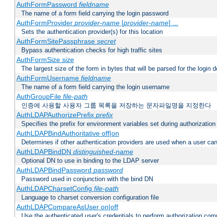
AuthFormPassword
fieldname
The name of a form field carrying the login password
AuthFormProvider
provider-name
[
provider-name
] ...
Sets the authentication provider(s) for this location
AuthFormSitePassphrase
secret
Bypass authentication checks for high traffic sites
AuthFormSize
size
The largest size of the form in bytes that will be parsed for the login d
AuthFormUsername
fieldname
The name of a form field carrying the login username
AuthGroupFile
file-path
인증에 사용할 사용자 그룹 목록을 저장하는 문자파일명을 지정한다
AuthLDAPAuthorizePrefix
prefix
Specifies the prefix for environment variables set during authorization
AuthLDAPBindAuthoritative off|on
Determines if other authentication providers are used when a user can
AuthLDAPBindDN
distinguished-name
Optional DN to use in binding to the LDAP server
AuthLDAPBindPassword
password
Password used in conjunction with the bind DN
AuthLDAPCharsetConfig
file-path
Language to charset conversion configuration file
AuthLDAPCompareAsUser on|off
Use the authenticated user's credentials to perform authorization co