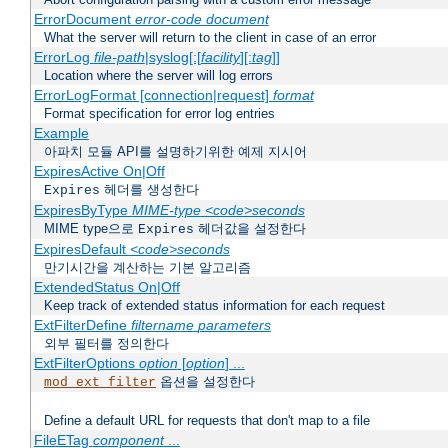
ErrorDocument
error-code
document
What the server will return to the client in case of an error
ErrorLog
file-path
|syslog[:[
facility
][:
tag
]]
Location where the server will log errors
ErrorLogFormat [connection|request]
format
Format specification for error log entries
Example
아파치 모듈 API를 설명하기위한 예제 지시어
ExpiresActive On|Off
헤더를 생성한다
Expires
ExpiresByType
MIME-type
<code>seconds
MIME type으로
헤더값을 설정한다
Expires
ExpiresDefault
<code>seconds
만기시간을 계산하는 기본 알고리즘
ExtendedStatus On|Off
Keep track of extended status information for each request
ExtFilterDefine
filtername
parameters
외부 필터를 정의한다
ExtFilterOptions
option
[
option
] ...
옵션을 설정한다
mod_ext_filter
Define a default URL for requests that don't map to a file
FileETag
component
...