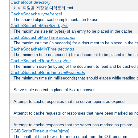
CacheRoot
directory
캐쉬 파일을 저장할 디렉토리 root
CacheSocache
type[:args]
The shared object cache implementation to use
CacheSocacheMaxSize
bytes
The maximum size (in bytes) of an entry to be placed in the cache
CacheSocacheMaxTime
seconds
The maximum time (in seconds) for a document to be placed in the c
CacheSocacheMinTime
seconds
The minimum time (in seconds) for a document to be placed in the c
CacheSocacheReadSize
bytes
The minimum size (in bytes) of the document to read and be cached 
CacheSocacheReadTime
milliseconds
The minimum time (in milliseconds) that should elapse while reading 
Serve stale content in place of 5xx responses.
Attempt to cache responses that the server reports as expired
Attempt to cache requests or responses that have been marked as no
Attempt to cache responses that the server has marked as private
CGIDScriptTimeout
time
[s|ms]
The length of time to wait for more output from the CGI program