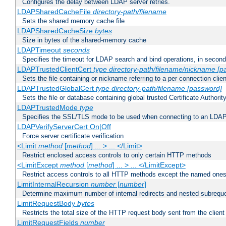
Configures the delay between LDAP server retries.
LDAPSharedCacheFile
directory-path/filename
Sets the shared memory cache file
LDAPSharedCacheSize
bytes
Size in bytes of the shared-memory cache
LDAPTimeout
seconds
Specifies the timeout for LDAP search and bind operations, in secon
LDAPTrustedClientCert
type
directory-path/filename/nickname
[p
Sets the file containing or nickname referring to a per connection clien
LDAPTrustedGlobalCert
type
directory-path/filename
[password]
Sets the file or database containing global trusted Certificate Authority 
LDAPTrustedMode
type
Specifies the SSL/TLS mode to be used when connecting to an LDAP
LDAPVerifyServerCert On|Off
Force server certificate verification
<Limit
method
[
method
] ... > ... </Limit>
Restrict enclosed access controls to only certain HTTP methods
<LimitExcept
method
[
method
] ... > ... </LimitExcept>
Restrict access controls to all HTTP methods except the named one
LimitInternalRecursion
number
[
number
]
Determine maximum number of internal redirects and nested subrequ
LimitRequestBody
bytes
Restricts the total size of the HTTP request body sent from the client
LimitRequestFields
number