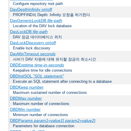
Configure repository root path
DavDepthInfinity on|off
PROPFIND의 Depth: Infinity 요청을 허가한다
DavGenericLockDB
file-path
Location of the DAV lock database
DavLockDB
file-path
DAV 잠금 데이터베이스 위치
DavLockDiscovery on|off
Enable lock discovery
DavMinTimeout
seconds
서버가 DAV 자원에 대해 유지할 잠금의 최소시간
DBDExptime
time-in-seconds
Keepalive time for idle connections
DBDInitSQL
"SQL statement"
Execute an SQL statement after connecting to a database
DBDKeep
number
Maximum sustained number of connections
DBDMax
number
Maximum number of connections
DBDMin
number
Minimum number of connections
DBDParams
param1
=
value1
[,
param2
=
value2
]
Parameters for database connection