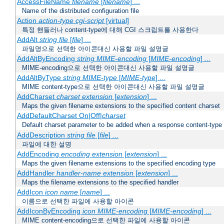
AccessFileName
filename
[
filename
] ...
Name of the distributed configuration file
Action
action-type
cgi-script
[virtual]
특정 핸들러나 content-type에 대해 CGI 스크립트를 사용한다
AddAlt
string
file
[
file
] ...
파일명으로 선택한 아이콘대신 사용할 파일 설명글
AddAltByEncoding
string
MIME-encoding
[
MIME-encoding
] ...
MIME-encoding으로 선택한 아이콘대신 사용할 파일 설명글
AddAltByType
string
MIME-type
[
MIME-type
] ...
MIME content-type으로 선택한 아이콘대신 사용할 파일 설명글
AddCharset
charset
extension
[
extension
] ...
Maps the given filename extensions to the specified content charset
AddDefaultCharset On|Off|
charset
Default charset parameter to be added when a response content-type
AddDescription
string file
[
file
] ...
파일에 대한 설명
AddEncoding
encoding
extension
[
extension
] ...
Maps the given filename extensions to the specified encoding type
AddHandler
handler-name
extension
[
extension
] ...
Maps the filename extensions to the specified handler
AddIcon
icon
name
[
name
] ...
이름으로 선택한 파일에 사용할 아이콘
AddIconByEncoding
icon
MIME-encoding
[
MIME-encoding
] ...
MIME content-encoding으로 선택한 파일에 사용할 아이콘