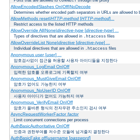
Ports that are allowed to
through the proxy
CONNECT
AllowEncodedSlashes On|Off|NoDecode
Determines whether encoded path separators in URLs are allowed to 
AllowMethods reset|
HTTP-method
[
HTTP-method
]...
Restrict access to the listed HTTP methods
AllowOverride All|None|
directive-type
[
directive-type
] ...
Types of directives that are allowed in
files
.htaccess
AllowOverrideList None|
directive
[
directive-type
] ...
Individual directives that are allowed in
files
.htaccess
Anonymous
user
[
user
] ...
암호검사없이 접근을 허용할 사용자 아이디들을 지정한다
Anonymous_LogEmail On|Off
입력한 암호를 오류로그에 기록할지 여부
Anonymous_MustGiveEmail On|Off
암호가 없어도 가능한지 여부
Anonymous_NoUserID On|Off
사용자 아이디가 없어도 가능하지 여부
Anonymous_VerifyEmail On|Off
암호가 올바른 형식의 전자우편 주소인지 검사 여부
AsyncRequestWorkerFactor
factor
Limit concurrent connections per process
AuthBasicAuthoritative On|Off
인증과 권한부여를 저수준 모듈에 넘겨줄지 결정한다
AuthBasicFake off|
username
[
password
]