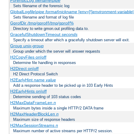
ForensicLog
filename
|
pipe
Sets filename of the forensic log
GlobalLog
file
|
pipe
format
|
nickname
[env=[!]
environment-variable
Sets filename and format of log file
GprofDir
/tmp/gprof/
|
/tmp/gprof/
%
Directory to write gmon.out profiling data to.
GracefulShutdownTimeout
seconds
Specify a timeout after which a gracefully shutdown server will exit.
Group
unix-group
Group under which the server will answer requests
H2CopyFiles on|off
Determine file handling in responses
H2Direct on|off
H2 Direct Protocol Switch
H2EarlyHint
name
value
Add a response header to be picked up in 103 Early Hints
H2EarlyHints on|off
Determine sending of 103 status codes
H2MaxDataFrameLen
n
Maximum bytes inside a single HTTP/2 DATA frame
H2MaxHeaderBlockLen
n
Maximum size of response headers
H2MaxSessionStreams
n
Maximum number of active streams per HTTP/2 session.