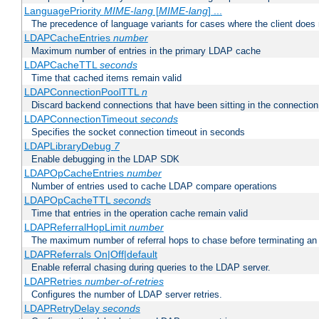
LanguagePriority
MIME-lang
[
MIME-lang
] ...
The precedence of language variants for cases where the client does
LDAPCacheEntries
number
Maximum number of entries in the primary LDAP cache
LDAPCacheTTL
seconds
Time that cached items remain valid
LDAPConnectionPoolTTL
n
Discard backend connections that have been sitting in the connection
LDAPConnectionTimeout
seconds
Specifies the socket connection timeout in seconds
LDAPLibraryDebug
7
Enable debugging in the LDAP SDK
LDAPOpCacheEntries
number
Number of entries used to cache LDAP compare operations
LDAPOpCacheTTL
seconds
Time that entries in the operation cache remain valid
LDAPReferralHopLimit
number
The maximum number of referral hops to chase before terminating a
LDAPReferrals On|Off|default
Enable referral chasing during queries to the LDAP server.
LDAPRetries
number-of-retries
Configures the number of LDAP server retries.
LDAPRetryDelay
seconds