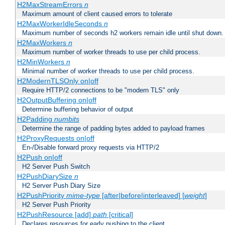
H2MaxStreamErrors
n
Maximum amount of client caused errors to tolerate
H2MaxWorkerIdleSeconds
n
Maximum number of seconds h2 workers remain idle until shut down.
H2MaxWorkers
n
Maximum number of worker threads to use per child process.
H2MinWorkers
n
Minimal number of worker threads to use per child process.
H2ModernTLSOnly on|off
Require HTTP/2 connections to be "modern TLS" only
H2OutputBuffering on|off
Determine buffering behavior of output
H2Padding
numbits
Determine the range of padding bytes added to payload frames
H2ProxyRequests on|off
En-/Disable forward proxy requests via HTTP/2
H2Push on|off
H2 Server Push Switch
H2PushDiarySize
n
H2 Server Push Diary Size
H2PushPriority
mime-type
[after|before|interleaved] [
weight
]
H2 Server Push Priority
H2PushResource [add]
path
[critical]
Declares resources for early pushing to the client