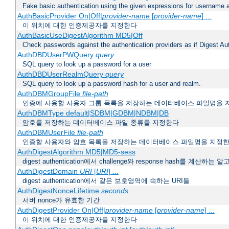
Fake basic authentication using the given expressions for username
AuthBasicProvider On|Off|
provider-name
[
provider-name
] ...
이 위치에 대한 인증제공자를 지정한다
AuthBasicUseDigestAlgorithm MD5|Off
Check passwords against the authentication providers as if Digest Aut
AuthDBDUserPWQuery
query
SQL query to look up a password for a user
AuthDBDUserRealmQuery
query
SQL query to look up a password hash for a user and realm.
AuthDBMGroupFile
file-path
인증에 사용할 사용자 그룹 목록을 저장하는 데이터베이스 파일명을 
AuthDBMType default|SDBM|GDBM|NDBM|DB
암호를 저장하는 데이터베이스 파일 종류를 지정한다
AuthDBMUserFile
file-path
인증할 사용자와 암호 목록을 저장하는 데이터베이스 파일명을 지정
AuthDigestAlgorithm MD5|MD5-sess
digest authentication에서 challenge와 response hash를 계산
AuthDigestDomain
URI
[
URI
] ...
digest authentication에서 같은 보호영역에 속하는 URI들
AuthDigestNonceLifetime
seconds
서버 nonce가 유효한 기간
AuthDigestProvider On|Off|
provider-name
[
provider-name
] ...
이 위치에 대한 인증제공자를 지정한다