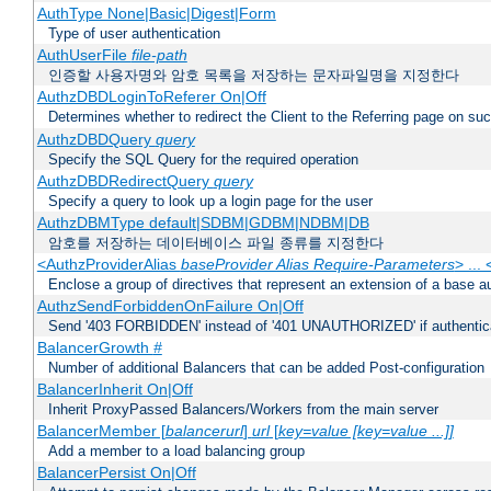
AuthType None|Basic|Digest|Form
Type of user authentication
AuthUserFile
file-path
인증할 사용자명와 암호 목록을 저장하는 문자파일명을 지정한다
AuthzDBDLoginToReferer On|Off
Determines whether to redirect the Client to the Referring page on succ
AuthzDBDQuery
query
Specify the SQL Query for the required operation
AuthzDBDRedirectQuery
query
Specify a query to look up a login page for the user
AuthzDBMType default|SDBM|GDBM|NDBM|DB
암호를 저장하는 데이터베이스 파일 종류를 지정한다
<AuthzProviderAlias
baseProvider Alias Require-Parameters
> ...
Enclose a group of directives that represent an extension of a base au
AuthzSendForbiddenOnFailure On|Off
Send '403 FORBIDDEN' instead of '401 UNAUTHORIZED' if authenticat
BalancerGrowth
#
Number of additional Balancers that can be added Post-configuration
BalancerInherit On|Off
Inherit ProxyPassed Balancers/Workers from the main server
BalancerMember [
balancerurl
]
url
[
key=value [key=value ...]]
Add a member to a load balancing group
BalancerPersist On|Off