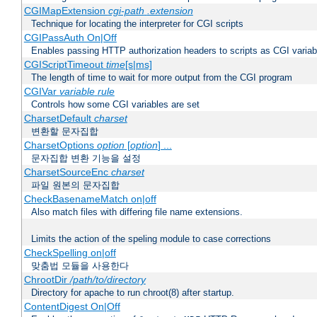
CGIMapExtension
cgi-path
.extension
Technique for locating the interpreter for CGI scripts
CGIPassAuth On|Off
Enables passing HTTP authorization headers to scripts as CGI variab
CGIScriptTimeout
time
[s|ms]
The length of time to wait for more output from the CGI program
CGIVar
variable
rule
Controls how some CGI variables are set
CharsetDefault
charset
변환할 문자집합
CharsetOptions
option
[
option
] ...
문자집합 변환 기능을 설정
CharsetSourceEnc
charset
파일 원본의 문자집합
CheckBasenameMatch on|off
Also match files with differing file name extensions.
Limits the action of the speling module to case corrections
CheckSpelling on|off
맞춤법 모듈을 사용한다
ChrootDir
/path/to/directory
Directory for apache to run chroot(8) after startup.
ContentDigest On|Off