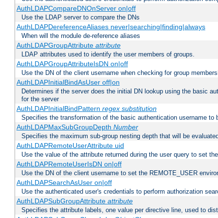
AuthLDAPCompareDNOnServer on|off
Use the LDAP server to compare the DNs
AuthLDAPDereferenceAliases never|searching|finding|always
When will the module de-reference aliases
AuthLDAPGroupAttribute
attribute
LDAP attributes used to identify the user members of groups.
AuthLDAPGroupAttributeIsDN on|off
Use the DN of the client username when checking for group members
AuthLDAPInitialBindAsUser off|on
Determines if the server does the initial DN lookup using the basic a
for the server
AuthLDAPInitialBindPattern
regex
substitution
Specifies the transformation of the basic authentication username to
AuthLDAPMaxSubGroupDepth
Number
Specifies the maximum sub-group nesting depth that will be evaluated
AuthLDAPRemoteUserAttribute uid
Use the value of the attribute returned during the user query to se
AuthLDAPRemoteUserIsDN on|off
Use the DN of the client username to set the REMOTE_USER environ
AuthLDAPSearchAsUser on|off
Use the authenticated user's credentials to perform authorization sea
AuthLDAPSubGroupAttribute
attribute
Specifies the attribute labels, one value per directive line, used to d