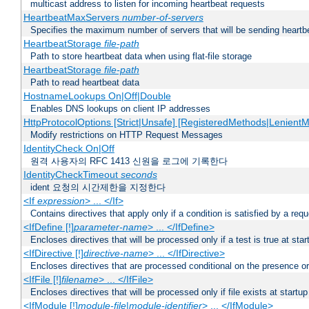
multicast address to listen for incoming heartbeat requests
HeartbeatMaxServers
number-of-servers
Specifies the maximum number of servers that will be sending heartbe
HeartbeatStorage
file-path
Path to store heartbeat data when using flat-file storage
HeartbeatStorage
file-path
Path to read heartbeat data
HostnameLookups On|Off|Double
Enables DNS lookups on client IP addresses
HttpProtocolOptions [Strict|Unsafe] [RegisteredMethods|LenientM
Modify restrictions on HTTP Request Messages
IdentityCheck On|Off
원격 사용자의 RFC 1413 신원을 로그에 기록한다
IdentityCheckTimeout
seconds
ident 요청의 시간제한을 지정한다
<If
expression
> ... </If>
Contains directives that apply only if a condition is satisfied by a req
<IfDefine [!]
parameter-name
> ... </IfDefine>
Encloses directives that will be processed only if a test is true at star
<IfDirective [!]
directive-name
> ... </IfDirective>
Encloses directives that are processed conditional on the presence or
<IfFile [!]
filename
> ... </IfFile>
Encloses directives that will be processed only if file exists at startup
<IfModule [!]
module-file
|
module-identifier
> ... </IfModule>