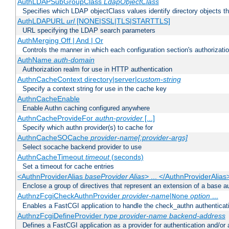
AuthLDAPSubGroupClass
LdapObjectClass
Specifies which LDAP objectClass values identify directory objects t
AuthLDAPURL
url
[NONE|SSL|TLS|STARTTLS]
URL specifying the LDAP search parameters
AuthMerging Off | And | Or
Controls the manner in which each configuration section's authorizatio
AuthName
auth-domain
Authorization realm for use in HTTP authentication
AuthnCacheContext directory|server|
custom-string
Specify a context string for use in the cache key
AuthnCacheEnable
Enable Authn caching configured anywhere
AuthnCacheProvideFor
authn-provider
[...]
Specify which authn provider(s) to cache for
AuthnCacheSOCache
provider-name[:provider-args]
Select socache backend provider to use
AuthnCacheTimeout
timeout
(seconds)
Set a timeout for cache entries
<AuthnProviderAlias
baseProvider Alias
> ... </AuthnProviderAlias
Enclose a group of directives that represent an extension of a base au
AuthnzFcgiCheckAuthnProvider
provider-name
|
option
...
None
Enables a FastCGI application to handle the check_authn authenticat
AuthnzFcgiDefineProvider
type
provider-name
backend-address
Defines a FastCGI application as a provider for authentication and/or 