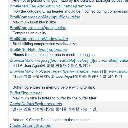
Attempt to persist changes made by the Balancer Manager across res
BrotliAlterETag AddSuffix|NoChange|Remove
How the outgoing ETag header should be modified during compressio
BrotliCompressionMaxInputBlock
value
Maximum input block size
BrotliCompressionQuality
value
Compression quality
BrotliCompressionWindow
value
Brotli sliding compression window size
BrotliFilterNote [
type
]
notename
Places the compression ratio in a note for logging
BrowserMatch
regex [!]env-variable
[=
value
] [[!]
env-variable
[=
valu
HTTP User-Agent에 따라 환경변수를 설정한다
BrowserMatchNoCase
regex [!]env-variable
[=
value
] [[!]
env-variab
대소문자를 구별하지않고 User-Agent에 따라 환경변수를 설정한다
Buffer log entries in memory before writing to disk
BufferSize integer
Maximum size in bytes to buffer by the buffer filter
CacheDefaultExpire
seconds
만기시간을 지정하지않은 문서를 캐쉬할 기본 기간.
Add an X-Cache-Detail header to the response.
CacheDirLength
length