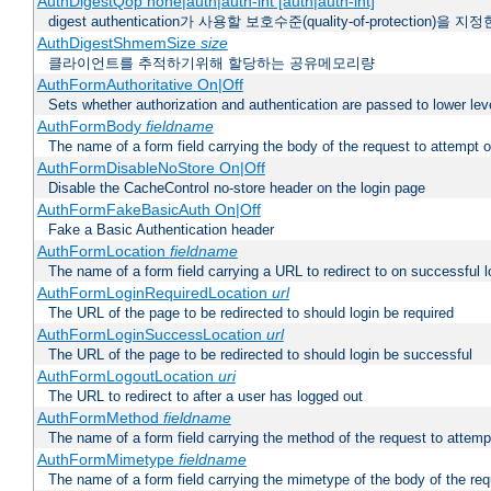
AuthDigestQop none|auth|auth-int [auth|auth-int]
digest authentication가 사용할 보호수준(quality-of-protection)을 지
AuthDigestShmemSize
size
클라이언트를 추적하기위해 할당하는 공유메모리량
AuthFormAuthoritative On|Off
Sets whether authorization and authentication are passed to lower le
AuthFormBody
fieldname
The name of a form field carrying the body of the request to attempt 
AuthFormDisableNoStore On|Off
Disable the CacheControl no-store header on the login page
AuthFormFakeBasicAuth On|Off
Fake a Basic Authentication header
AuthFormLocation
fieldname
The name of a form field carrying a URL to redirect to on successful l
AuthFormLoginRequiredLocation
url
The URL of the page to be redirected to should login be required
AuthFormLoginSuccessLocation
url
The URL of the page to be redirected to should login be successful
AuthFormLogoutLocation
uri
The URL to redirect to after a user has logged out
AuthFormMethod
fieldname
The name of a form field carrying the method of the request to attemp
AuthFormMimetype
fieldname
The name of a form field carrying the mimetype of the body of the req