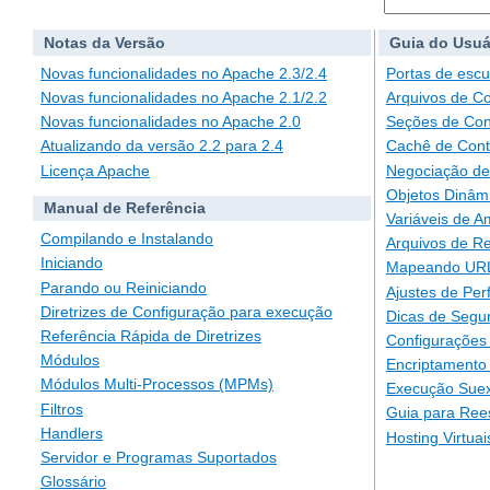
Notas da Versão
Guia do Usuá
Novas funcionalidades no Apache 2.3/2.4
Portas de escu
Novas funcionalidades no Apache 2.1/2.2
Arquivos de C
Novas funcionalidades no Apache 2.0
Seções de Con
Atualizando da versão 2.2 para 2.4
Cachê de Con
Licença Apache
Negociação de
Objetos Dinâm
Manual de Referência
Variáveis de A
Compilando e Instalando
Arquivos de Re
Iniciando
Mapeando URLs
Parando ou Reiniciando
Ajustes de Pe
Diretrizes de Configuração para execução
Dicas de Segu
Referência Rápida de Diretrizes
Configurações 
Módulos
Encriptamento
Módulos Multi-Processos (MPMs)
Execução Suex
Filtros
Guia para Ree
Handlers
Hosting Virtuai
Servidor e Programas Suportados
Glossário