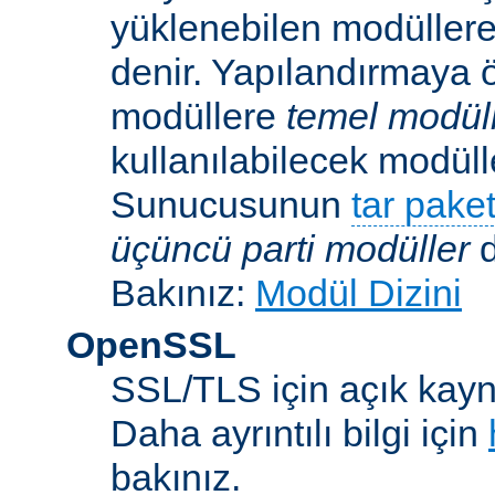
yüklenebilen modüller
denir. Yapılandırmaya ö
modüllere
temel modül
kullanılabilecek modü
Sunucusunun
tar paket
üçüncü parti modüller
d
Bakınız:
Modül Dizini
OpenSSL
SSL/TLS için açık kayna
Daha ayrıntılı bilgi için
bakınız.