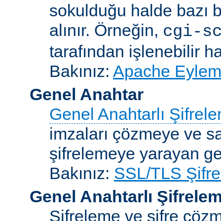
sokulduğu halde bazı be
alınır. Örneğin,
cgi-s
tarafından işlenebilir 
Bakınız:
Apache Eylemc
Genel Anahtar
Genel Anahtarlı Şifrel
imzaları çözmeye ve sah
şifrelemeye yarayan ge
Bakınız:
SSL/TLS Şifre
Genel Anahtarlı Şifrele
Şifreleme ve şifre çözme