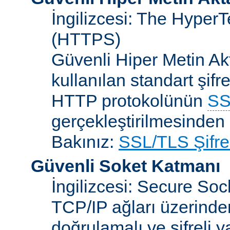
İngilizcesi: The HyperT
(HTTPS)
Güvenli Hiper Metin Ak
kullanılan standart şifr
HTTP protokolünün
SS
gerçekleştirilmesinden 
Bakınız:
SSL/TLS Şifre
Güvenli Soket Katmanı
İngilizcesi: Secure So
TCP/IP ağları üzerinden
doğrulamalı ve şifreli 