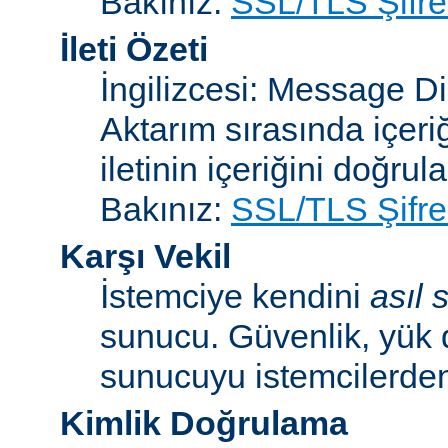
Bakınız:
SSL/TLS Şifre
İleti Özeti
İngilizcesi: Message D
Aktarım sırasında içeri
iletinin içeriğini doğrul
Bakınız:
SSL/TLS Şifre
Karşı Vekil
İstemciye kendini
asıl
sunucu. Güvenlik, yük 
sunucuyu istemcilerden 
Kimlik Doğrulama