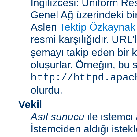
İngilizcesi: Uniform R
Genel Ağ üzerindeki bi
Aslen
Tektip Özkaynak 
resmi karşılığıdır. URL’
şemayı takip eden bir 
oluşurlar. Örneğin, bu 
http://httpd.apac
olurdu.
Vekil
Asıl sunucu
ile istemci
İstemciden aldığı istek