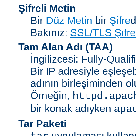
Şifreli Metin
Bir
Düz Metin
bir
Şifre
d
Bakınız:
SSL/TLS Şifre
Tam Alan Adı
(TAA)
İngilizcesi: Fully-Qua
Bir IP adresiyle eşleşeb
adının birleşiminden ol
Örneğin,
httpd.apac
bir konak adıyken
apa
Tar Paketi
uygulaması kullanıl