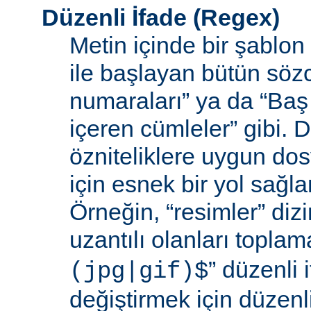
Düzenli İfade
(Regex)
Metin içinde bir şablon
ile başlayan bütün sözc
numaraları” ya da “Baş 
içeren cümleler” gibi. D
özniteliklere uygun do
için esnek bir yol sağl
Örneğin, “resimler” dizi
uzantılı olanları toplama
” düzenli i
(jpg|gif)$
değiştirmek için düzenli