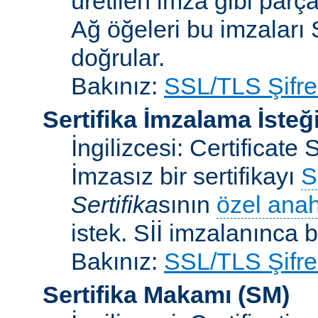
üretilen imza gibi parça
Ağ öğeleri bu imzaları 
doğrular.
Bakınız:
SSL/TLS Şifre
Sertifika İmzalama İsteğ
İngilizcesi: Certificat
İmzasız bir sertifikayı
S
Sertifika
sının
özel anah
istek. Sİİ imzalanınca bi
Bakınız:
SSL/TLS Şifre
Sertifika Makamı
(SM)