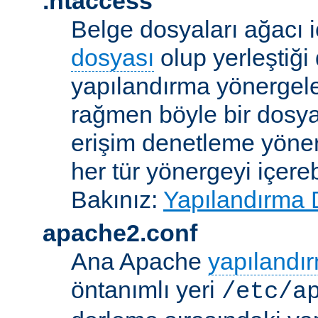
.htaccess
Belge dosyaları ağacı iç
dosyası
olup yerleştiği 
yapılandırma yönergele
rağmen böyle bir dosya
erişim denetleme yönerg
her tür yönergeyi içerebi
Bakınız:
Yapılandırma 
apache2.conf
Ana Apache
yapılandı
öntanımlı yeri
/etc/a