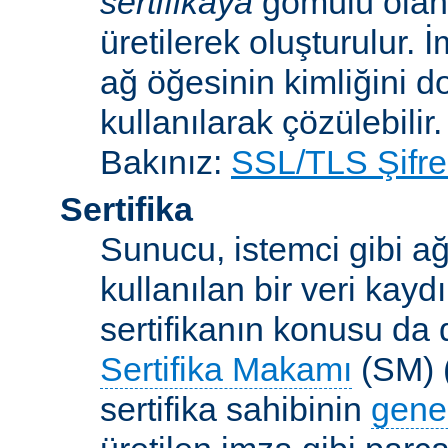
sertifikaya
gömülü ola
üretilerek oluşturulur. 
ağ öğesinin kimliğini 
kullanılarak çözülebilir.
Bakınız:
SSL/TLS Şifre
Sertifika
Sunucu, istemci gibi ağ
kullanılan bir veri kaydı
sertifikanın konusu da d
Sertifika Makamı
(SM) (
sertifika sahibinin
gene