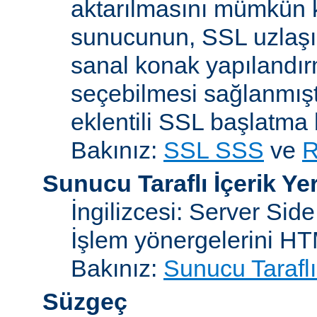
aktarılmasını mümkün kı
sunucunun, SSL uzlaşım
sanal konak yapılandır
seçebilmesi sağlanmışt
eklentili SSL başlatma
Bakınız:
SSL SSS
ve
R
Sunucu Taraflı İçerik Ye
İngilizcesi: Server Sid
İşlem yönergelerini H
Bakınız:
Sunucu Taraflı
Süzgeç