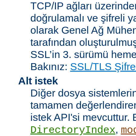
TCP/IP ağları üzerinden
doğrulamalı ve şifreli y
olarak Genel Ağ Mühen
tarafından oluşturulmuş
SSL’in 3. sürümü heme
Bakınız:
SSL/TLS Şifre
Alt istek
Diğer dosya sistemleri
tamamen değerlendiren 
istek API'si mevcuttur. 
,
DirectoryIndex
mo