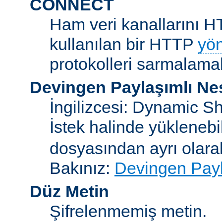
CONNECT
Ham veri kanallarını H
kullanılan bir HTTP
yö
protokolleri sarmalamakt
Devingen Paylaşımlı Ne
İngilizcesi: Dynamic S
İstek halinde yükleneb
dosyasından ayrı olar
Bakınız:
Devingen Payl
Düz Metin
Şifrelenmemiş metin.