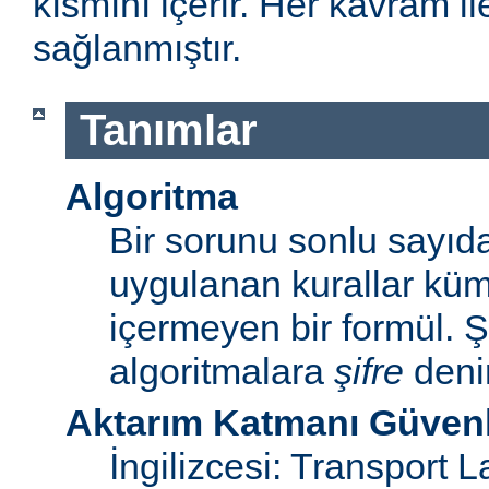
kısmını içerir. Her kavram ile 
sağlanmıştır.
Tanımlar
Algoritma
Bir sorunu sonlu sayı
uygulanan kurallar küme
içermeyen bir formül. Ş
algoritmalara
şifre
denir
Aktarım Katmanı Güvenl
İngilizcesi: Transport 