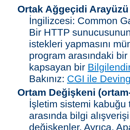
Ortak Ağgeçidi Arayüzü
İngilizcesi: Common Ga
Bir HTTP sunucusunun 
istekleri yapmasını müm
program arasındaki bir 
kapsayan bir
Bilgilend
Bakınız:
CGI ile Deving
Ortam Değişkeni
(ortam
İşletim sistemi kabuğu 
arasında bilgi alışveriş
değişkenler. Ayrıca, A