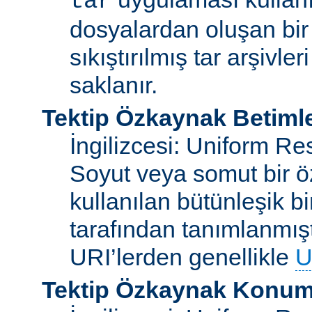
tar
dosyalardan oluşan bir
sıkıştırılmış tar arşivle
saklanır.
Tektip Özkaynak Betimle
İngilizcesi: Uniform Re
Soyut veya somut bir ö
kullanılan bütünleşik bi
tarafından tanımlanmışt
URI’lerden genellikle
U
Tektip Özkaynak Konuml