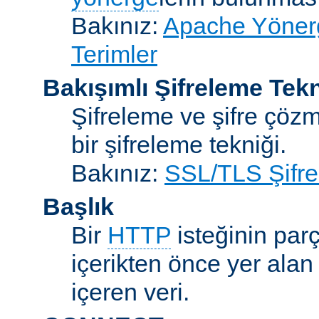
Bakınız:
Apache Yönerge
Terimler
Bakışımlı Şifreleme Tekn
Şifreleme ve şifre çözme
bir şifreleme tekniği.
Bakınız:
SSL/TLS Şifre
Başlık
Bir
HTTP
isteğinin parç
içerikten önce yer alan
içeren veri.