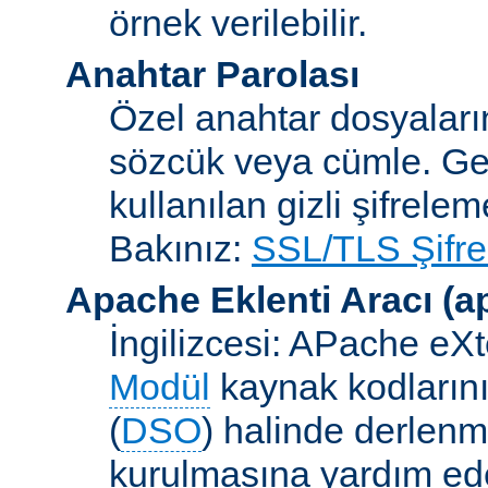
örnek verilebilir.
Anahtar Parolası
Özel anahtar dosyaların
sözcük veya cümle. Ge
kullanılan gizli şifrele
Bakınız:
SSL/TLS Şifre
Apache Eklenti Aracı
(a
İngilizcesi: APache eXt
Modül
kaynak kodlarını
(
DSO
) halinde derlen
kurulmasına yardım eden