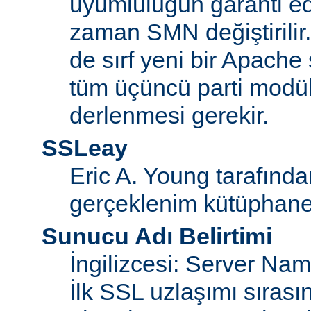
uyumluluğun garanti ed
zaman SMN değiştirilir
de sırf yeni bir Apache
tüm üçüncü parti modül
derlenmesi gerekir.
SSLeay
Eric A. Young tarafınd
gerçeklenim kütüphane
Sunucu Adı Belirtimi
İngilizcesi: Server Na
İlk SSL uzlaşımı sıras