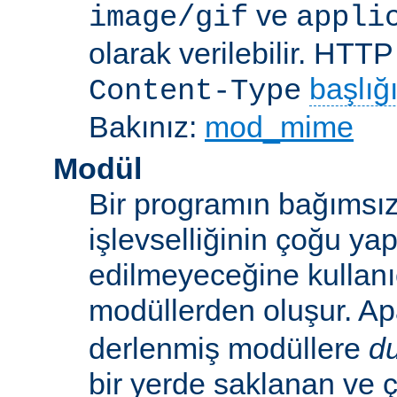
ve
image/gif
appli
olarak verilebilir. HTT
başlığ
Content-Type
Bakınız:
mod_mime
Modül
Bir programın bağımsız
işlevselliğinin çoğu ya
edilmeyeceğine kullanıc
modüllerden oluşur. A
derlenmiş modüllere
d
bir yerde saklanan ve ç