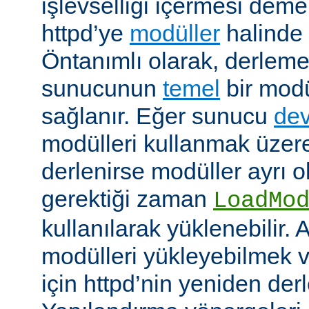
işlevselliği içermesi demekt
httpd’ye
modüller
halinde 
Öntanımlı olarak, derleme
sunucunun
temel
bir modü
sağlanır. Eğer sunucu
dev
modülleri kullanmak üzere
derlenirse modüller ayrı o
gerektiği zaman
LoadMo
kullanılarak yüklenebilir. 
modülleri yükleyebilmek 
için httpd’nin yeniden der