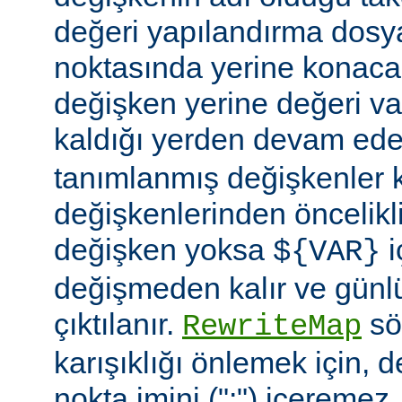
değeri yapılandırma dosy
noktasında yerine konaca
değişken yerine değeri va
kaldığı yerden devam ede
tanımlanmış değişkenler
değişkenlerinden öncelikli
değişken yoksa
i
${VAR}
değişmeden kalır ve günlü
çıktılanır.
söz
RewriteMap
karışıklığı önlemek için, d
nokta imini (":") içeremez.