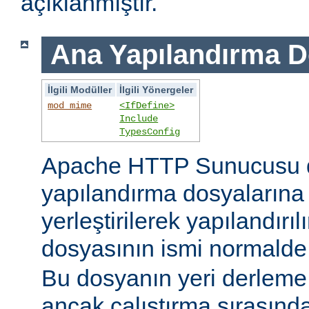
açıklanmıştır.
Ana Yapılandırma D
İlgili Modüller
İlgili Yönergeler
mod_mime
<IfDefine>
Include
TypesConfig
Apache HTTP Sunucusu 
yapılandırma dosyaların
yerleştirilerek yapılandırı
dosyasının ismi normald
Bu dosyanın yeri derleme s
ancak çalıştırma sırasınd