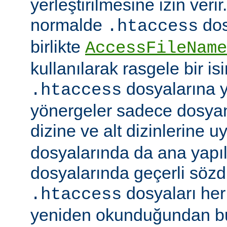
yerleştirilmesine izin veri
normalde
dos
.htaccess
birlikte
AccessFileName
kullanılarak rasgele bir isim
dosyalarına ye
.htaccess
yönergeler sadece dosya
dizine ve alt dizinlerine u
dosyalarında da ana yapı
dosyalarında geçerli sözdiz
dosyaları her 
.htaccess
yeniden okunduğundan b