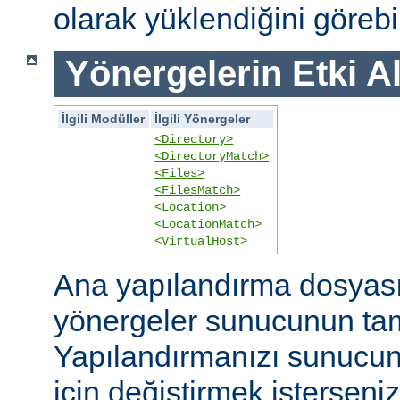
olarak yüklendiğini görebil
Yönergelerin Etki A
İlgili Modüller
İlgili Yönergeler
<Directory>
<DirectoryMatch>
<Files>
<FilesMatch>
<Location>
<LocationMatch>
<VirtualHost>
Ana yapılandırma dosyasın
yönergeler sunucunun ta
Yapılandırmanızı sunucunu
için değiştirmek isterseni