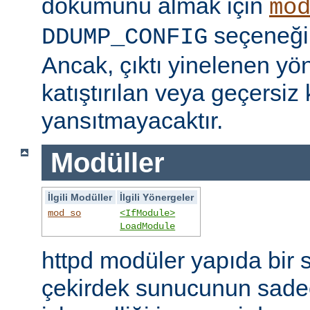
dökümünü almak için
mo
seçeneğini
DDUMP_CONFIG
Ancak, çıktı yinelenen yön
katıştırılan veya geçersiz 
yansıtmayacaktır.
Modüller
İlgili Modüller
İlgili Yönergeler
mod_so
<IfModule>
LoadModule
httpd modüler yapıda bir 
çekirdek sunucunun sade