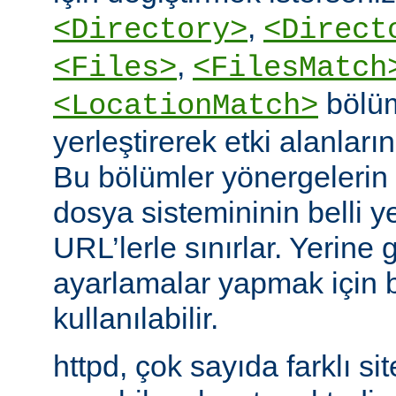
,
<Directory>
<Direct
,
<Files>
<FilesMatch
bölüm
<LocationMatch>
yerleştirerek etki alanlarını
Bu bölümler yönergelerin e
dosya sistemininin belli ye
URL’lerle sınırlar. Yerin
ayarlamalar yapmak için b
kullanılabilir.
httpd, çok sayıda farklı si