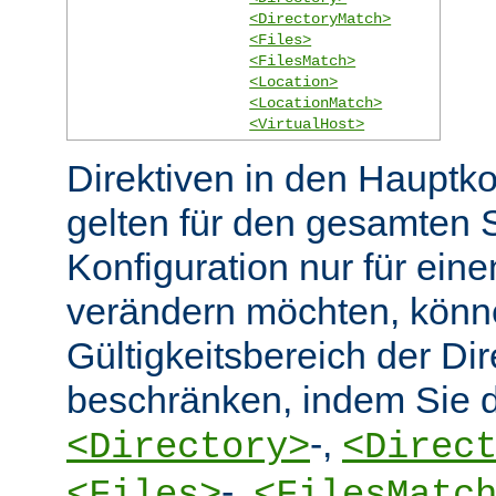
<DirectoryMatch>
<Files>
<FilesMatch>
<Location>
<LocationMatch>
<VirtualHost>
Direktiven in den Hauptko
gelten für den gesamten 
Konfiguration nur für eine
verändern möchten, könn
Gültigkeitsbereich der Dir
beschränken, indem Sie d
-,
<Directory>
<Direc
-,
<Files>
<FilesMatc