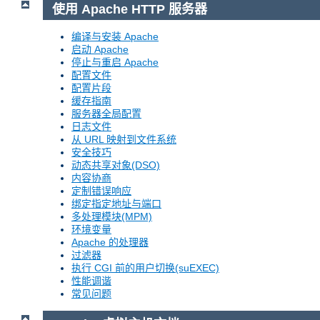
使用 Apache HTTP 服务器
编译与安装 Apache
启动 Apache
停止与重启 Apache
配置文件
配置片段
缓存指南
服务器全局配置
日志文件
从 URL 映射到文件系统
安全技巧
动态共享对象(DSO)
内容协商
定制错误响应
绑定指定地址与端口
多处理模块(MPM)
环境变量
Apache 的处理器
过滤器
执行 CGI 前的用户切换(suEXEC)
性能调谐
常见问题