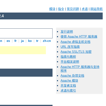
模块
|
指令
|
常见问题
|
术语
|
网站导航
.4
发行说明
使用 Apache HTTP 服务器
en
|
es
|
fr
|
ja
|
ko
|
tr
|
zh-cn
Apache 虚拟主机文档
URL 改写指南
Apache SSL/TLS 加密
指南与教程
平台相关说明
Apache HTTP 服务器与支持
程序
Apache 杂项文档
Apache 模块
开发者文档
术语与索引