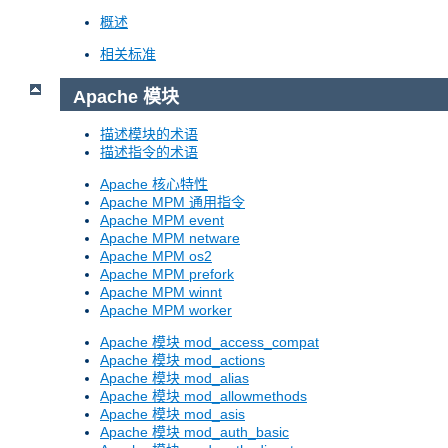
概述
相关标准
Apache 模块
描述模块的术语
描述指令的术语
Apache 核心特性
Apache MPM 通用指令
Apache MPM event
Apache MPM netware
Apache MPM os2
Apache MPM prefork
Apache MPM winnt
Apache MPM worker
Apache 模块 mod_access_compat
Apache 模块 mod_actions
Apache 模块 mod_alias
Apache 模块 mod_allowmethods
Apache 模块 mod_asis
Apache 模块 mod_auth_basic