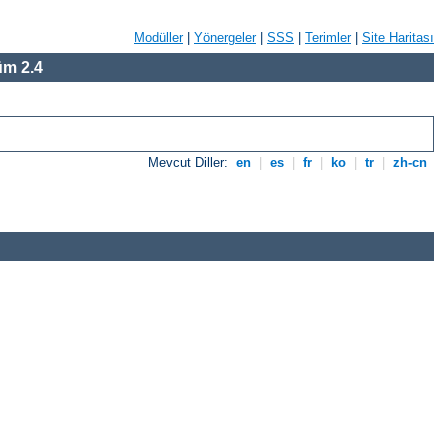
Modüller
|
Yönergeler
|
SSS
|
Terimler
|
Site Haritası
m 2.4
Mevcut Diller:
en
|
es
|
fr
|
ko
|
tr
|
zh-cn