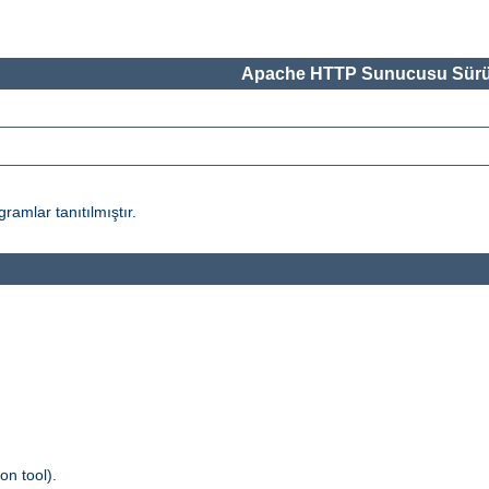
Apache HTTP Sunucusu Sürü
amlar tanıtılmıştır.
n tool).