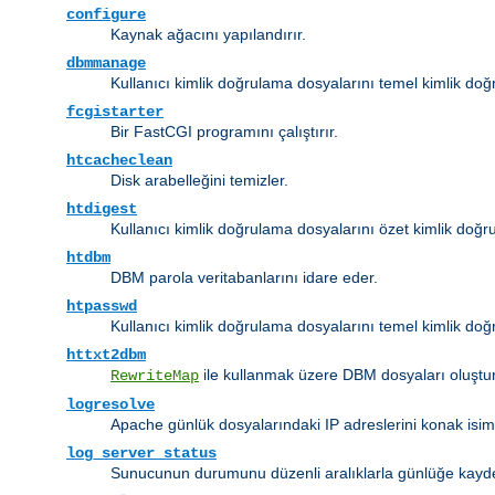
configure
Kaynak ağacını yapılandırır.
dbmmanage
Kullanıcı kimlik doğrulama dosyalarını temel kimlik do
fcgistarter
Bir FastCGI programını çalıştırır.
htcacheclean
Disk arabelleğini temizler.
htdigest
Kullanıcı kimlik doğrulama dosyalarını özet kimlik doğru
htdbm
DBM parola veritabanlarını idare eder.
htpasswd
Kullanıcı kimlik doğrulama dosyalarını temel kimlik doğr
httxt2dbm
ile kullanmak üzere DBM dosyaları oluştur
RewriteMap
logresolve
Apache günlük dosyalarındaki IP adreslerini konak isim
log_server_status
Sunucunun durumunu düzenli aralıklarla günlüğe kayd