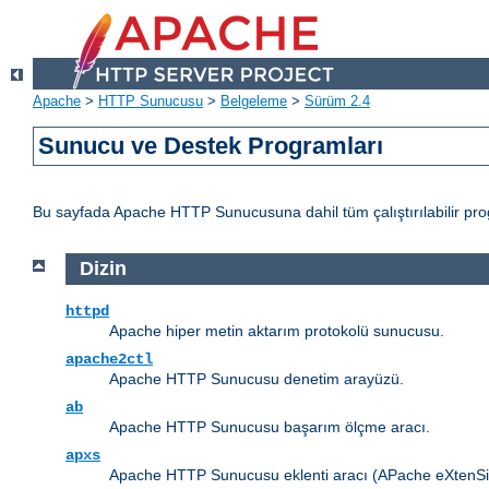
Apache
>
HTTP Sunucusu
>
Belgeleme
>
Sürüm 2.4
Sunucu ve Destek Programları
Bu sayfada Apache HTTP Sunucusuna dahil tüm çalıştırılabilir progr
Dizin
httpd
Apache hiper metin aktarım protokolü sunucusu.
apache2ctl
Apache HTTP Sunucusu denetim arayüzü.
ab
Apache HTTP Sunucusu başarım ölçme aracı.
apxs
Apache HTTP Sunucusu eklenti aracı (APache eXtenSio