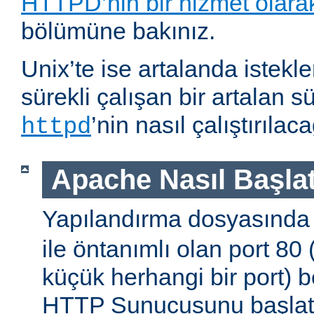
HTTPD’nin bir hizmet olarak 
bölümüne bakınız.
Unix’te ise artalanda istekl
sürekli çalışan bir artalan s
’nin nasıl çalıştırıla
httpd
Apache Nasıl Başlat
Yapılandırma dosyasınd
ile öntanımlı olan port 80
küçük herhangi bir port) b
HTTP Sunucusunu başlatm