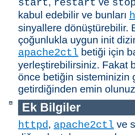
,
ve
start
restart
sto
kabul edebilir ve bunları
sinyallere dönüştürebilir
çoğunlukla uygun init dizi
betiği için b
apache2ctl
yerleştirebilirsiniz. Fak
önce betiğin sisteminizin 
getirdiğinden emin olunuz
Ek Bilgiler
,
ve s
httpd
apache2ctl