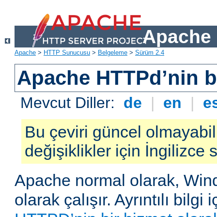
Apache 
Apache
>
HTTP Sunucusu
>
Belgeleme
>
Sürüm 2.4
Apache HTTPd’nin ba
Mevcut Diller:
de
|
en
|
e
Bu çeviri güncel olmayabil
değişiklikler için İngilizce
Apache normal olarak, Wind
olarak çalışır. Ayrıntılı bilgi 