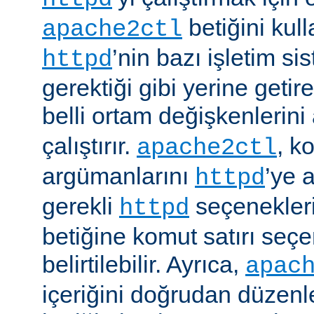
betiğini kull
apache2ctl
’nin bazı işletim si
httpd
gerektiği gibi yerine getir
belli ortam değişkenlerini
çalıştırır.
, k
apache2ctl
argümanlarını
’ye 
httpd
gerekli
seçenekler
httpd
betiğine komut satırı seçe
belirtilebilir. Ayrıca,
apac
içeriğini doğrudan düzenl