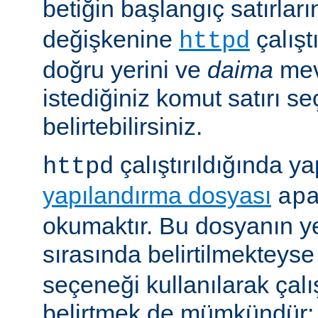
betiğin başlangıç satırlar
değişkenine
çalışt
httpd
doğru yerini ve
daima
mev
istediğiniz komut satırı se
belirtebilirsiniz.
çalıştırıldığında yap
httpd
yapılandırma dosyası
ap
okumaktır. Bu dosyanın y
sırasında belirtilmekteys
seçeneği kullanılarak çalı
belirtmek de mümkündür: