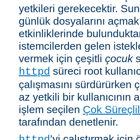
yetkileri gerekecektir. Sun
günlük dosyalarını açmak g
etkinliklerinde bulundukt
istemcilerden gelen istekl
vermek için çeşitli
çocuk
s
süreci root kullanıc
httpd
çalışmasını sürdürürken 
az yetkili bir kullanıcının 
işlem seçilen
Çok Süreçli
tarafından denetlenir.
’yi çalıştırmak için
httpd