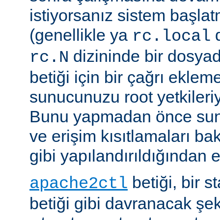
istiyorsanız sistem başlat
(genellikle ya
d
rc.local
dizininde bir dosyad
rc.N
betiği için bir çağrı eklem
sunucunuzu root yetkileriy
Bunu yapmadan önce sun
ve erişim kısıtlamaları ba
gibi yapılandırıldığından 
betiği, bir s
apache2ctl
betiği gibi davranacak şek